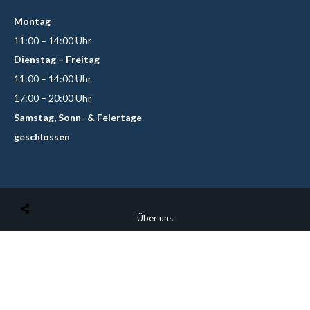
Montag
11:00 – 14:00 Uhr
Dienstag – Freitag
11:00 – 14:00 Uhr
17:00 – 20:00 Uhr
Samstag, Sonn- & Feiertage
geschlossen
Über uns
Catering
Kontakt
So finden Sie uns
© Copyright Mai Chang Thai | Designed by
philippreiss