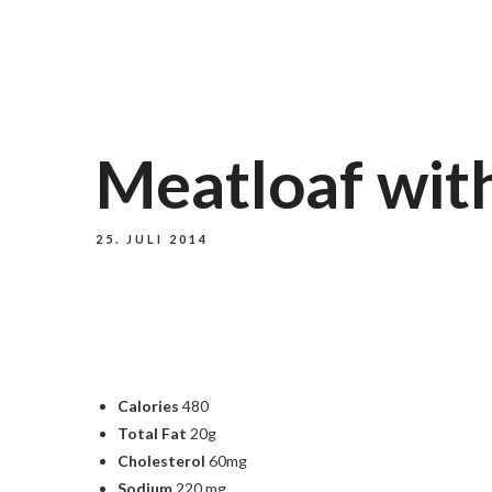
Meatloaf wit
25. JULI 2014
Calories
480
Total Fat
20g
Cholesterol
60mg
Sodium
220 mg