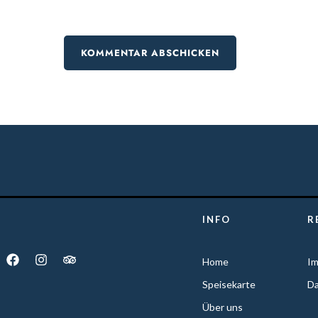
+49 7461 9661027
Ho
INFO
R
Home
I
Speisekarte
Da
Über uns