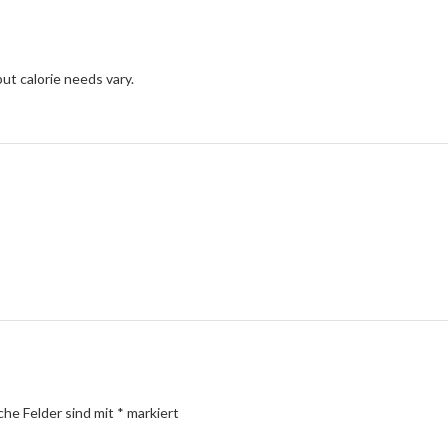
but calorie needs vary.
iche Felder sind mit
*
markiert