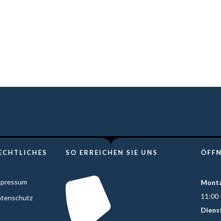
me
Über uns
Catering
Kontakt
Nachfolge
ECHTLICHES
SO ERREICHEN SIE UNS
ÖFF
mpressum
Mont
11:00 
tenschutz
Diens