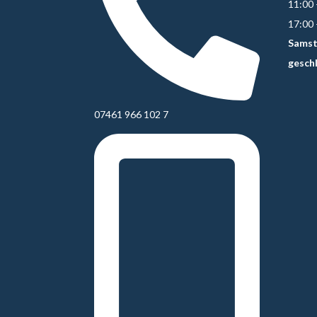
11:00 
17:00 
Samst
gesch
07461 966 102 7